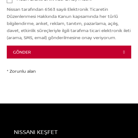
Nissan tarafından 6563 sayılı Elektronik Ticaretin
Düzenlenmesi Hakkında Kanun kapsamında her türlü
bilgilendirme, anket, reklam, tanıtım, pazarlama, açılış,
davet, etkinlik süreçleriyle ilgili tarafıma ticari elektronik ileti
(arama, SMS, email) gönderilmesine onay veriyorum.
GÖNDER
NISSANI KEŞFET